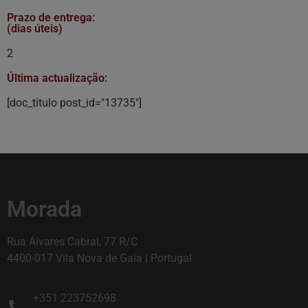
Prazo de entrega:
(dias úteis)
2
Última actualização:
[doc_titulo post_id="13735"]
Morada
Rua Álvares Cabral, 77 R/C
4400-017 Vila Nova de Gaia | Portugal
+351 223752698