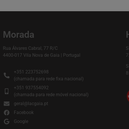
Morada
Rua Álvares Cabral, 77 R/C
S
4400-017 Vila Nova de Gaia | Portugal
7
S
+351 223752698
8
(chamada para rede fixa nacional)
+351 937554092
(chamada para rede móvel nacional)
geral@lacgaia.pt
Facebook
Google