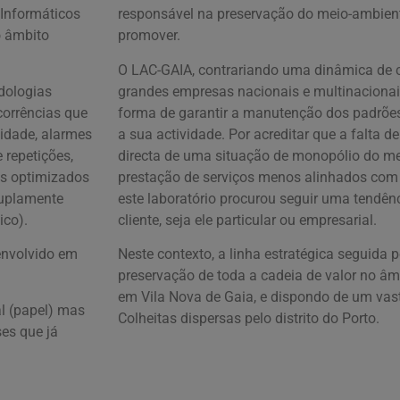
Informáticos
responsável na preservação do meio-ambient
o âmbito
promover.
O LAC-GAIA, contrariando uma dinâmica de
dologias
grandes empresas nacionais e multinacionai
ocorrências que
forma de garantir a manutenção dos padrões
idade, alarmes
a sua actividade. Por acreditar que a falta 
 repetições,
directa de uma situação de monopólio do mer
cks optimizados
prestação de serviços menos alinhados com 
 duplamente
este laboratório procurou seguir uma tendên
ico).
cliente, seja ele particular ou empresarial.
envolvido em
Neste contexto, a linha estratégica seguida
preservação de toda a cadeia de valor no âm
em Vila Nova de Gaia, e dispondo de um vas
al (papel) mas
Colheitas dispersas pelo distrito do Porto.
es que já