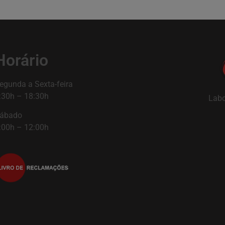
Horário
egunda a Sexta-feira
:30h – 18:30h
Labo
ábado
:00h – 12:00h