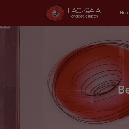
Hom
Be