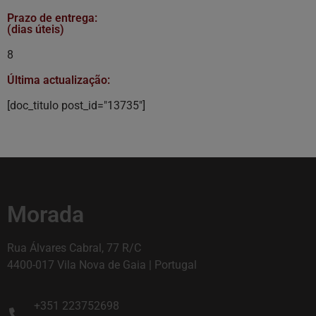
Prazo de entrega:
(dias úteis)
8
Última actualização:
[doc_titulo post_id="13735"]
Morada
Rua Álvares Cabral, 77 R/C
4400-017 Vila Nova de Gaia | Portugal
+351 223752698