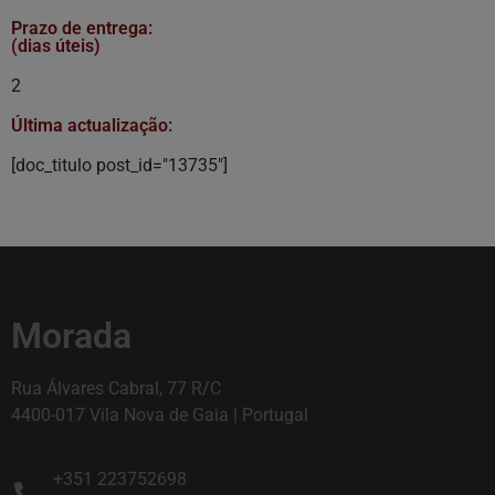
Prazo de entrega:
(dias úteis)
2
Última actualização:
[doc_titulo post_id="13735"]
Morada
Rua Álvares Cabral, 77 R/C
4400-017 Vila Nova de Gaia | Portugal
+351 223752698