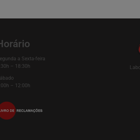
Horário
egunda a Sexta-feira
:30h – 18:30h
Labo
ábado
:00h – 12:00h