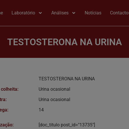
e
Laboratório
Análises
Notícias
Contacto
TESTOSTERONA NA URINA
TESTOSTERONA NA URINA
 colheita:
Urina ocasional
tra:
Urina ocasional
ega:
14
ização:
[doc_titulo post_id="13735"]