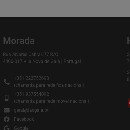
Morada
Rua Álvares Cabral, 77 R/C
S
4400-017 Vila Nova de Gaia | Portugal
7
S
+351 223752698
8
(chamada para rede fixa nacional)
+351 937554092
(chamada para rede móvel nacional)
geral@lacgaia.pt
Facebook
Google